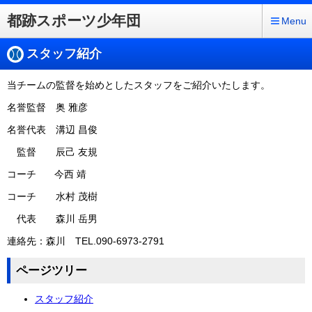
都跡スポーツ少年団
Menu
スタッフ紹介
当チームの監督を始めとしたスタッフをご紹介いたします。
名誉監督 奥 雅彦
名誉代表 溝辺 昌俊
監督 辰己 友規
コーチ 今西 靖
コーチ 水村 茂樹
代表 森川 岳男
連絡先：森川 TEL.090-6973-2791
ページツリー
スタッフ紹介