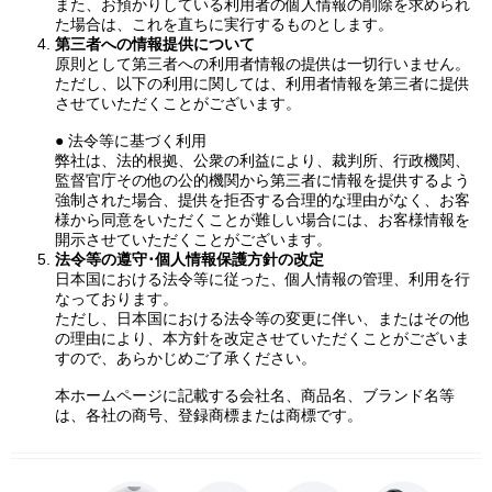
また、お預かりしている利用者の個人情報の削除を求められ
た場合は、これを直ちに実行するものとします。
第三者への情報提供について
原則として第三者への利用者情報の提供は一切行いません。
ただし、以下の利用に関しては、利用者情報を第三者に提供
させていただくことがございます。
● 法令等に基づく利用
弊社は、法的根拠、公衆の利益により、裁判所、行政機関、
監督官庁その他の公的機関から第三者に情報を提供するよう
強制された場合、提供を拒否する合理的な理由がなく、お客
様から同意をいただくことが難しい場合には、お客様情報を
開示させていただくことがございます。
法令等の遵守･個人情報保護方針の改定
日本国における法令等に従った、個人情報の管理、利用を行
なっております。
ただし、日本国における法令等の変更に伴い、またはその他
の理由により、本方針を改定させていただくことがございま
すので、あらかじめご了承ください。
本ホームページに記載する会社名、商品名、ブランド名等
は、各社の商号、登録商標または商標です。